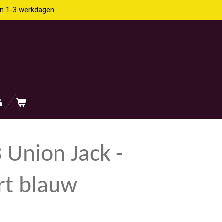
en 1-3 werkdagen
 Union Jack -
rt blauw