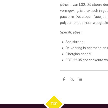
jethelm van LS2. Dit stoere de
vormgeving, is praktisch in ge
pasvorm. Deze open face jeth
polycarbonaat maar weegt sle
Specificaties:
Snelsluiting
De voering is ademend en 
Fiberglas schaal
ECE-22.05 goedgekeurd v
D
D
S
e
e
h
l
e
a
e
l
r
n
e
TOP