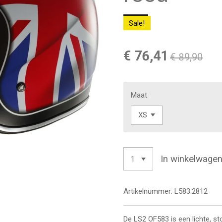
Sale!
€ 76,41
€ 89,90
Maat
In winkelwage
Artikelnummer:
L583.2812
De LS2 OF583 is een lichte, st