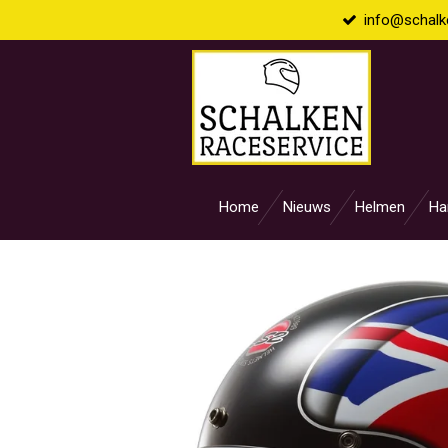
info@schalke
Ga
direct
naar
de
hoofdinhoud
Home
Nieuws
Helmen
Ha