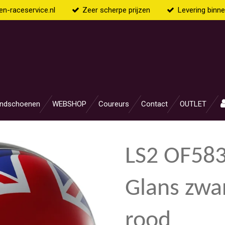
n-raceservice.nl
Zeer scherpe prijzen
Levering binn
ndschoenen
WEBSHOP
Coureurs
Contact
OUTLET
LS2 OF583
Glans zwa
rood