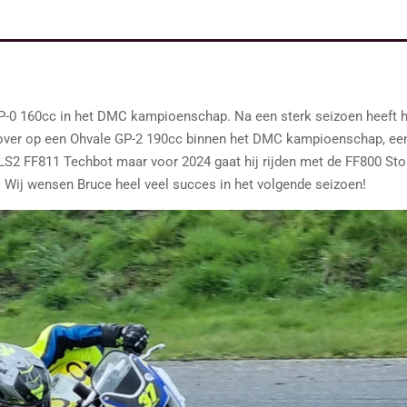
GP-0 160cc in het DMC kampioenschap. Na een sterk seizoen heeft h
j over op een Ohvale GP-2 190cc binnen het DMC kampioenschap, ee
S2 FF811 Techbot maar voor 2024 gaat hij rijden met de FF800 Stor
. Wij wensen Bruce heel veel succes in het volgende seizoen!