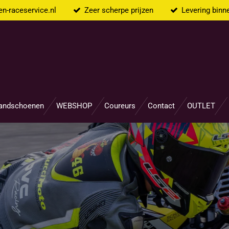
n-raceservice.nl
Zeer scherpe prijzen
Levering binn
andschoenen
WEBSHOP
Coureurs
Contact
OUTLET