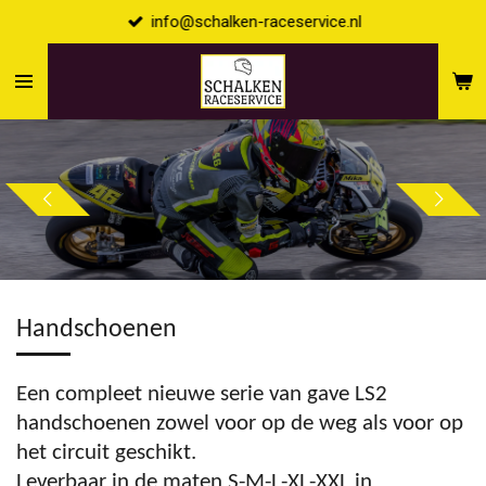
info@schalken-raceservice.nl
Ga
direct
naar
de
hoofdinhoud
Handschoenen
Een compleet nieuwe serie van gave LS2
handschoenen zowel voor op de weg als voor op
het circuit geschikt.
Leverbaar in de maten S-M-L-XL-XXL in