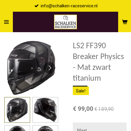
info@schalken-raceservice.nl
Ga
direct
naar
de
hoofdinhoud
LS2 FF390
Breaker Physics
- Mat zwart
titanium
Sale!
€ 99,00
€ 189,90
Maat