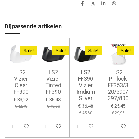
D
D
S
D
e
e
h
e
l
e
a
l
e
l
r
e
n
e
n
Bijpassende artikelen
Sale!
Sale!
Sale!
Sale!
LS2
LS2
LS2
LS2
Vizier
Vizier
FF390
Pinlock
Clear
Tinted
Vizier
FF353/3
FF390
FF390
Irridium
20/390/
Silver
397/800
€ 33,92
€ 36,48
€ 36,48
€ 25,45
€ 42,40
€ 45,60
€ 45,60
€ 29,95
In winkelwagen
In winkelwagen
In winkelwagen
In winkelwage