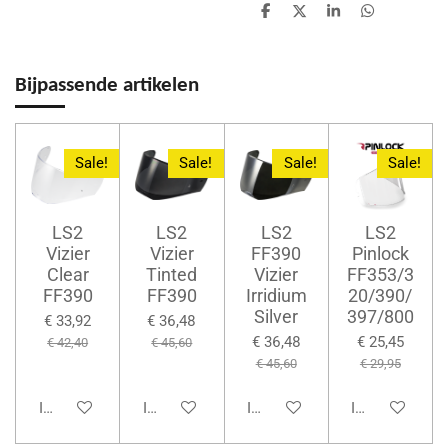
D
D
S
D
e
e
h
e
l
e
a
l
e
l
r
e
n
e
n
Bijpassende artikelen
Sale!
Sale!
Sale!
Sale!
LS2
LS2
LS2
LS2
Vizier
Vizier
FF390
Pinlock
Clear
Tinted
Vizier
FF353/3
FF390
FF390
Irridium
20/390/
Silver
397/800
€ 33,92
€ 36,48
€ 36,48
€ 25,45
€ 42,40
€ 45,60
€ 45,60
€ 29,95
In winkelwagen
In winkelwagen
In winkelwagen
In winkelwage