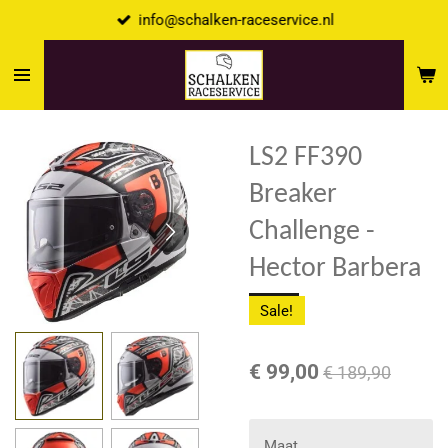
info@schalken-raceservice.nl
Ga
direct
naar
de
hoofdinhoud
LS2 FF390
Breaker
Challenge -
Hector Barbera
Sale!
€ 99,00
€ 189,90
Maat