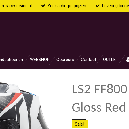
n-raceservice.nl
Zeer scherpe prijzen
Levering binn
ndschoenen
WEBSHOP
Coureurs
Contact
OUTLET
LS2 FF800
Gloss Red
Sale!