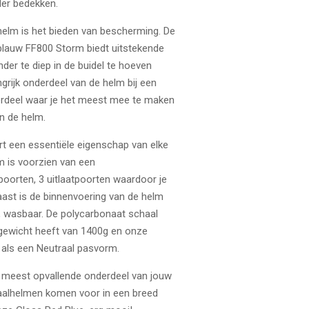
der bedekken.
 helm is het bieden van bescherming. De
lauw FF800 Storm biedt uitstekende
der te diep in de buidel te hoeven
ngrijk onderdeel van de helm bij een
erdeel waar je het meest mee te maken
an de helm.
rt een essentiële eigenschap van elke
 is voorzien van een
poorten, 3 uitlaatpoorten waardoor je
naast is de binnenvoering van de helm
, wasbaar. De polycarbonaat schaal
 gewicht heeft van 1400g en onze
 als een Neutraal pasvorm.
t meest opvallende onderdeel van jouw
raalhelmen komen voor in een breed