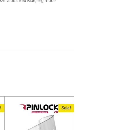
eze Gloss Red Blue, erg mooi!
!
Sale!