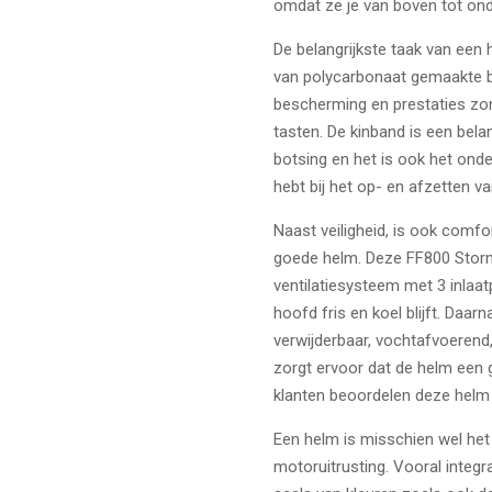
omdat ze je van boven tot on
De belangrijkste taak van een
van polycarbonaat gemaakte b
bescherming en prestaties zon
tasten. De kinband is een bela
botsing en het is ook het ond
hebt bij het op- en afzetten v
Naast veiligheid, is ook comfo
goede helm. Deze FF800 Storm
ventilatiesysteem met 3 inlaat
hoofd fris en koel blijft. Daar
verwijderbaar, vochtafvoerend
zorgt ervoor dat de helm een
klanten beoordelen deze helm
Een helm is misschien wel he
motoruitrusting. Vooral integ