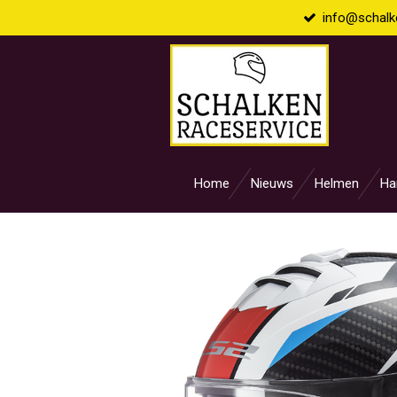
info@schalke
Ga
direct
naar
de
hoofdinhoud
Home
Nieuws
Helmen
Ha