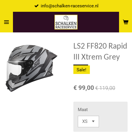
info@schalken-raceservice.nl
Ga
direct
naar
de
hoofdinhoud
LS2 FF820 Rapid
III Xtrem Grey
Sale!
€ 99,00
€ 119,00
Maat