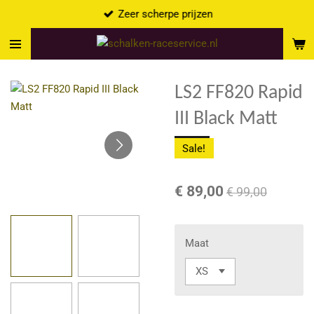
Zeer scherpe prijzen
Ga
direct
naar
de
hoofdinhoud
LS2 FF820 Rapid
III Black Matt
Sale!
€ 89,00
€ 99,00
Maat