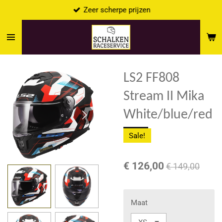
Zeer scherpe prijzen
Ga
direct
naar
de
hoofdinhoud
LS2 FF808
Stream II Mika
White/blue/red
Sale!
€ 126,00
€ 149,00
Maat