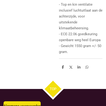
- Top en kin ventilatie
inclusief luchtuitlaat aan de
achterzijde, voor
uitstekende
klimaatbeheersing.
- ECE-22.06 goedkeuring
openbare weg heel Europa
- Gewicht 1550 gram +/- 50
gram.
D
D
S
D
e
e
h
e
l
e
a
l
e
l
r
e
n
e
n
TOP
Algemene voorwaarden