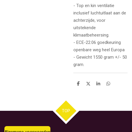
- Top en kin ventilatie
inclusief luchtuitlaat aan de
achterzijde, voor
uitstekende
klimaatbeheersing.
- ECE-22.06 goedkeuring
openbare weg heel Europa
- Gewicht 1550 gram +/- 50
gram.
D
D
S
D
e
e
h
e
l
e
a
l
e
l
r
e
n
e
n
TOP
Algemene voorwaarden