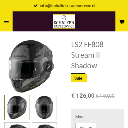
info@schalken-raceservice.nl
Ga
direct
naar
de
hoofdinhoud
LS2 FF808
Stream II
Shadow
Sale!
€ 126,00
€ 149,00
Maat