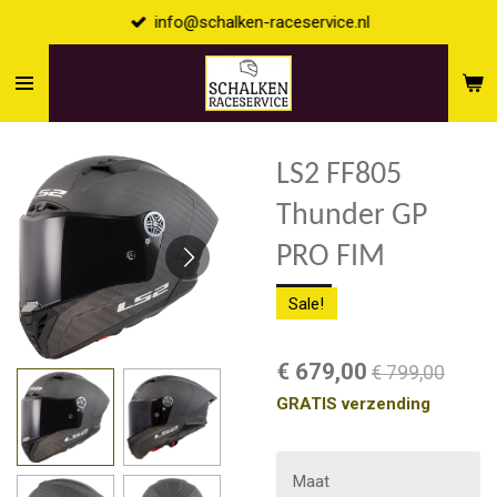
info@schalken-raceservice.nl
Ga
direct
naar
de
hoofdinhoud
LS2 FF805
Thunder GP
PRO FIM
Sale!
€ 679,00
€ 799,00
GRATIS verzending
Maat