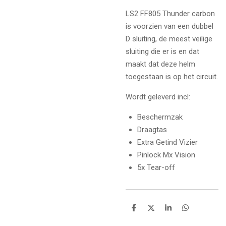
LS2 FF805 Thunder carbon
is voorzien van een dubbel
D sluiting, de meest veilige
sluiting die er is en dat
maakt dat deze helm
toegestaan is op het circuit.
Wordt geleverd incl:
Beschermzak
Draagtas
Extra Getind Vizier
Pinlock Mx Vision
5x Tear-off
D
D
S
D
e
e
h
e
l
e
a
l