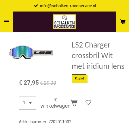
info@schalken-raceservice.nl
Ga
direct
naar
de
hoofdinhoud
LS2 Charger
crossbril Wit
met iridium lens
Sale!
€ 27,95
€ 29,00
In
winkelwagen
Artikelnummer:
7202011002