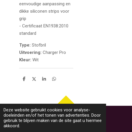
eenvoudige aanpassing en
dikke siliconen strips voor
grip
- Certificaat EN1938:2010
standard
Type:
Stofbril
Uitvoering:
Charger Pro
Kleur:
Wit
D
D
S
D
e
e
h
e
l
e
a
l
e
l
r
e
n
e
n
TOP
Deze website gebruikt cookies voor analyse-
doeleinden en/of het tonen van advertenties. Door
gebruik te blijven maken van de site gaat u hiermee
akkoord.
Algemene voorwaarden