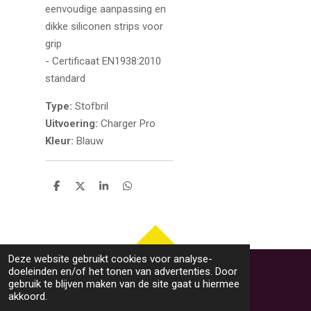
eenvoudige aanpassing en
dikke siliconen strips voor
grip
- Certificaat EN1938:2010
standard
Type:
Stofbril
Uitvoering:
Charger Pro
Kleur:
Blauw
D
D
S
D
e
e
h
e
l
e
a
l
e
l
r
e
n
e
n
TOP
Deze website gebruikt cookies voor analyse-
doeleinden en/of het tonen van advertenties. Door
gebruik te blijven maken van de site gaat u hiermee
akkoord.
Algemene voorwaarden