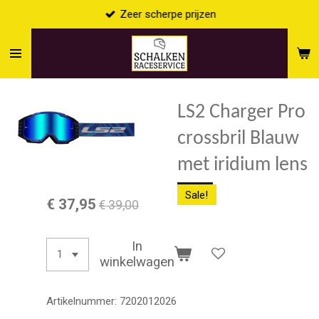
Zeer scherpe prijzen
Ga
direct
naar
de
hoofdinhoud
LS2 Charger Pro
crossbril Blauw
met iridium lens
Sale!
€ 37,95
€ 39,00
In
winkelwagen
Artikelnummer:
7202012026