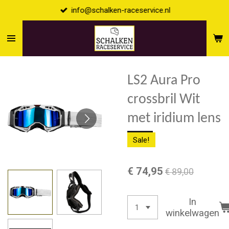
info@schalken-raceservice.nl
Ga
direct
naar
de
hoofdinhoud
LS2 Aura Pro
crossbril Wit
met iridium lens
Sale!
€ 74,95
€ 89,00
In
winkelwagen