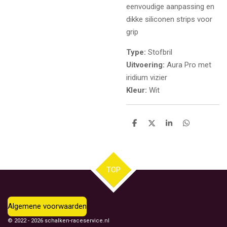
eenvoudige aanpassing en
dikke siliconen strips voor
grip
Type:
Stofbril
Uitvoering:
Aura Pro met
iridium vizier
Kleur:
Wit
D
D
S
D
e
e
h
e
l
e
a
l
e
l
r
e
n
e
n
TOP
Algemene voorwaarden
© 2022 - 2026 schalken-raceservice.nl