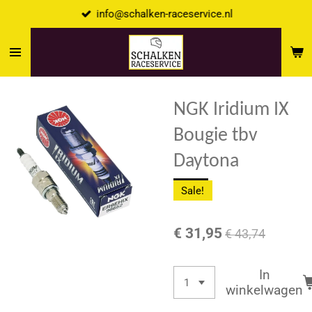
info@schalken-raceservice.nl
Ga
direct
naar
de
hoofdinhoud
NGK Iridium IX
Bougie tbv
Daytona
Sale!
€ 31,95
€ 43,74
In
winkelwagen