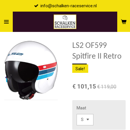
info@schalken-raceservice.nl
Ga
direct
naar
de
hoofdinhoud
LS2 OF599
Spitfire II Retro
Sale!
€ 101,15
€ 119,00
Maat