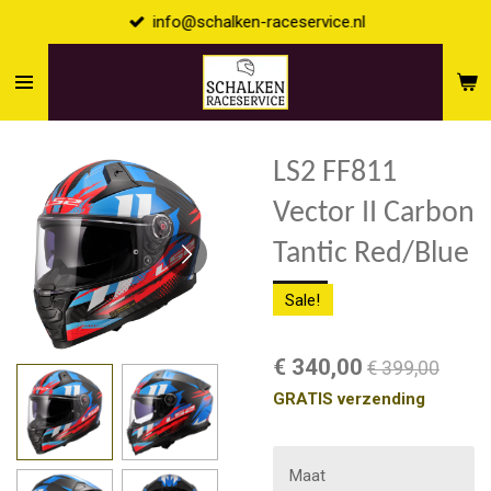
info@schalken-raceservice.nl
Ga
direct
naar
de
hoofdinhoud
LS2 FF811
Vector II Carbon
Tantic Red/Blue
Sale!
€ 340,00
€ 399,00
GRATIS verzending
Maat