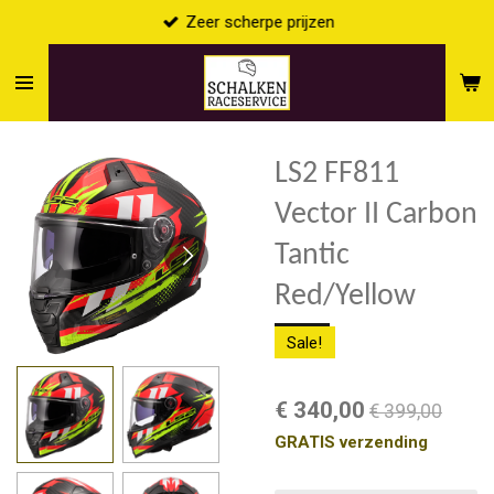
Zeer scherpe prijzen
Ga
direct
naar
de
hoofdinhoud
LS2 FF811
Vector II Carbon
Tantic
Red/Yellow
Sale!
€ 340,00
€ 399,00
GRATIS verzending