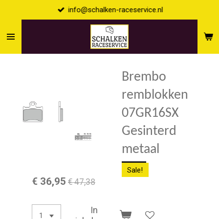
info@schalken-raceservice.nl
Ga
direct
naar
de
hoofdinhoud
Brembo
remblokken
07GR16SX
Gesinterd
metaal
Sale!
€ 36,95
€ 47,38
In