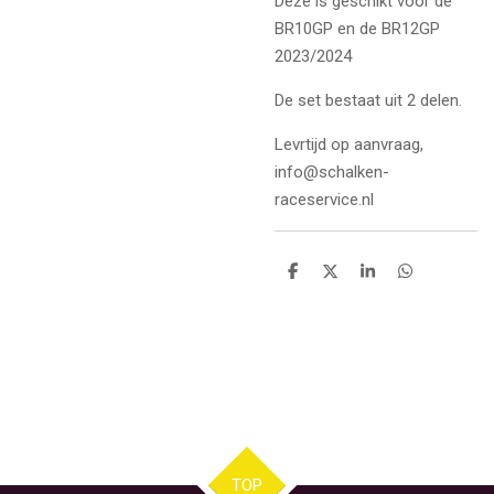
Deze is geschikt voor de
BR10GP en de BR12GP
2023/2024
De set bestaat uit 2 delen.
Levrtijd op aanvraag,
info@schalken-
raceservice.nl
D
D
S
D
e
e
h
e
l
e
a
l
e
l
r
e
n
e
n
TOP