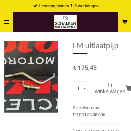
Levering binnen 1-3 werkdagen
Ga
direct
naar
de
hoofdinhoud
LM uitlaatpijp
€ 175,45
In
winkelwagen
Artikelnummer:
SR.BR12.N08.006