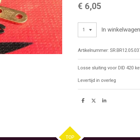
€ 6,05
In winkelwage
Artikelnummer:
SR.BR12.05.03
Losse sluiting voor DID 420 ke
Levertijd in overleg
D
D
S
e
e
h
l
e
a
e
l
r
n
e
TOP