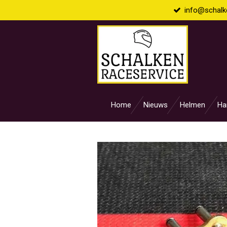
info@schalke
Ga
direct
naar
de
hoofdinhoud
Home
Nieuws
Helmen
Ha