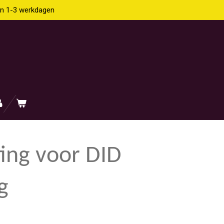
en 1-3 werkdagen
ting voor DID
g