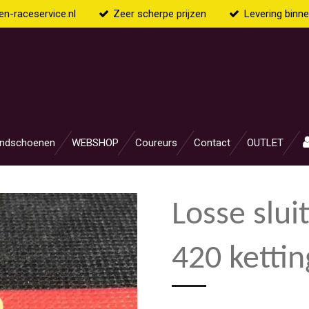
n-raceservice.nl
Zeer scherpe prijzen
Levering binn
ndschoenen
WEBSHOP
Coureurs
Contact
OUTLET
Losse slui
420 kettin