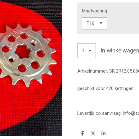
Maatvoering
In winkelwage
Artikelnummer:
SR.BR12.05.06
geschikt voor 420 kettingen
Levertijd op aanvraag, info@s
D
D
S