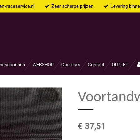
n-raceservice.nl
Zeer scherpe prijzen
Levering binn
ndschoenen
WEBSHOP
Coureurs
Contact
OUTLET
Voortandw
€ 37,51