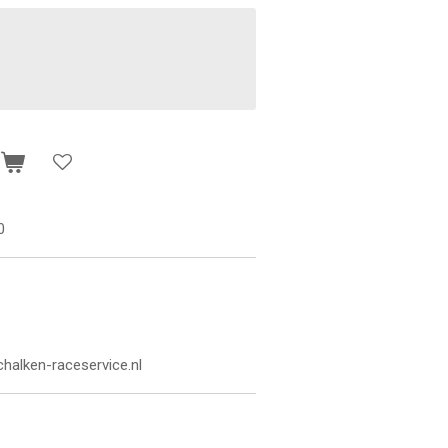
n
0
chalken-raceservice.nl