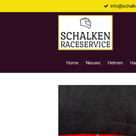
info@schalke
Ga
direct
naar
de
hoofdinhoud
Home
Nieuws
Helmen
Ha