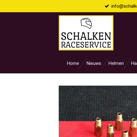
info@schalke
Ga
direct
naar
de
hoofdinhoud
Home
Nieuws
Helmen
Ha