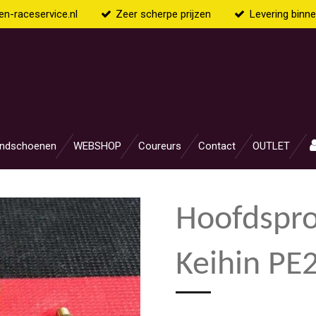
n-raceservice.nl
Zeer scherpe prijzen
Levering binn
ndschoenen
WEBSHOP
Coureurs
Contact
OUTLET
Hoofdspro
Keihin PE