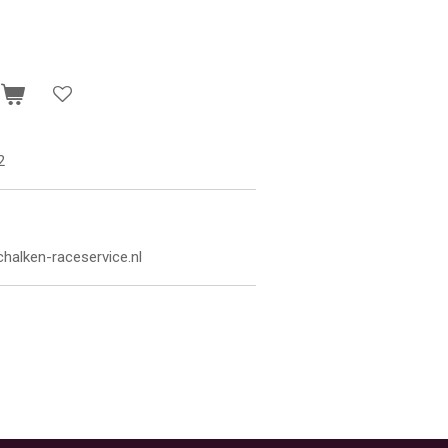
n
2
chalken-raceservice.nl