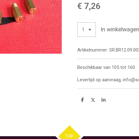
€ 7,26
In winkelwage
Artikelnummer:
SR.BR12.09.00
Beschikbaar van 105 tot 160.
Levertijd op aanvraag, info@s
D
D
S
e
e
h
l
e
a
e
l
r
n
e
TOP