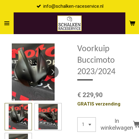
info@schalken-raceservice.nl
Ga
direct
naar
de
hoofdinhoud
Voorkuip
Buccimoto
2023/2024
€ 229,90
GRATIS verzending
In
winkelwagen