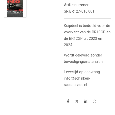
Artikelnummer:
SR.BR12.N010.001
Kuipdeel is bedoeld voor de
voorkant van de BR10GP en
de BR12GP uit 2023 en
2024.
Wordt geleverd zonder
bevestigingsmaterialen
Levertijd op aanvraag,
info@schalken-
raceservice.nl
D
D
S
D
e
e
h
e
l
e
a
l
e
l
r
e