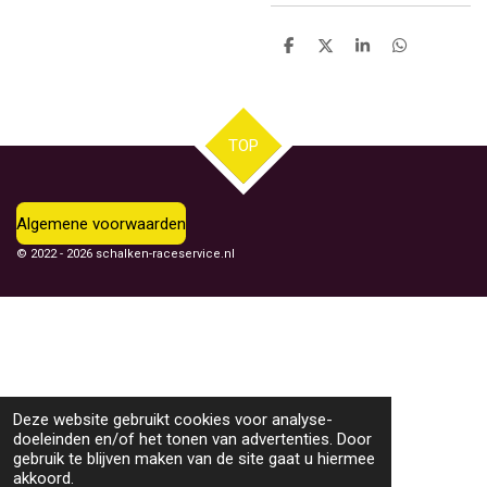
D
D
S
D
e
e
h
e
l
e
a
l
e
l
r
e
n
e
n
TOP
Algemene voorwaarden
© 2022 - 2026 schalken-raceservice.nl
Deze website gebruikt cookies voor analyse-
doeleinden en/of het tonen van advertenties. Door
gebruik te blijven maken van de site gaat u hiermee
akkoord.