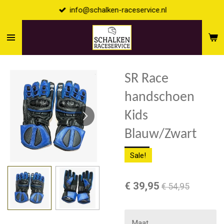
info@schalken-raceservice.nl
Ga
direct
naar
de
hoofdinhoud
SR Race
handschoen
Kids
Blauw/Zwart
Sale!
€ 39,95
€ 54,95
Maat