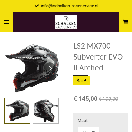
info@schalken-raceservice.nl
Ga
direct
naar
de
hoofdinhoud
LS2 MX700
Subverter EVO
II Arched
Sale!
€ 145,00
€ 199,00
Maat