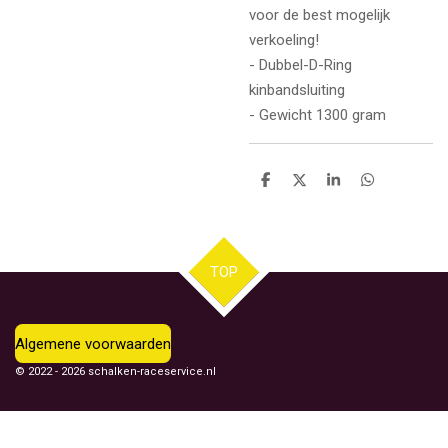
voor de best mogelijk
verkoeling!
- Dubbel-D-Ring
kinbandsluiting
- Gewicht 1300 gram
D
D
S
D
e
e
h
e
l
e
a
l
e
l
r
e
n
e
n
TOP
Algemene voorwaarden
© 2022 - 2026 schalken-raceservice.nl