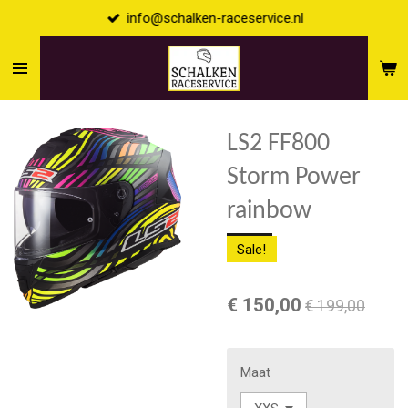
info@schalken-raceservice.nl
Ga
direct
naar
de
hoofdinhoud
LS2 FF800
Storm Power
rainbow
Sale!
€ 150,00
€ 199,00
Maat