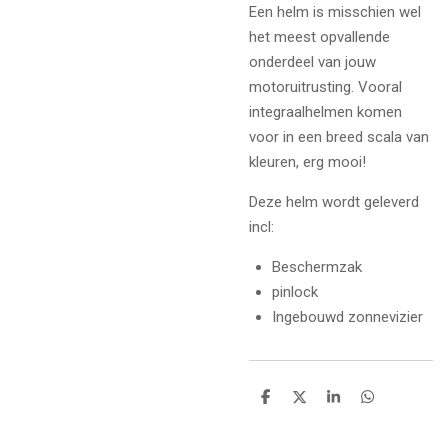
Een helm is misschien wel
het meest opvallende
onderdeel van jouw
motoruitrusting. Vooral
integraalhelmen komen
voor in een breed scala van
kleuren, erg mooi!
Deze helm wordt geleverd
incl:
Beschermzak
pinlock
Ingebouwd zonnevizier
D
D
S
D
e
e
h
e
l
e
a
l
e
l
r
e