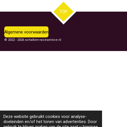
n
e
n
TOP
Algemene voorwaarden
© 2022 - 2026 schalken-raceservice.nl
Deze website gebruikt cookies voor analyse-
doeleinden en/of het tonen van advertenties. Door
gebruik te blijven maken van de site gaat u hiermee