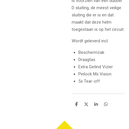
is voorzien van een dubbel
D sluiting, de meest veilige
sluiting die er is en dat
maakt dat deze helm
toegestaan is op het circuit.
Wordt geleverd incl:
Beschermzak
Draagtas
Extra Getind Vizier
Pinlock Mx Vision
5x Tear-off
D
D
S
D
e
e
h
e
l
e
a
l
e
l
r
e
n
e
n