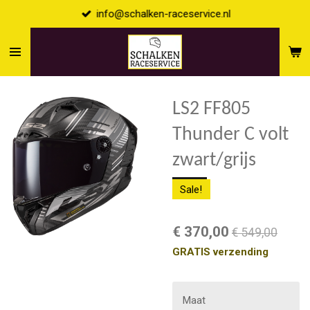
info@schalken-raceservice.nl
Ga
direct
naar
de
hoofdinhoud
LS2 FF805
Thunder C volt
zwart/grijs
Sale!
€ 370,00
€ 549,00
GRATIS verzending
Maat