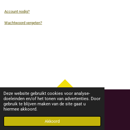
Account nodig?
Wachtwoord vergeten?
TOP
Deze website gebruikt cookies voor analyse-
doeleinden en/of het tonen van advertenties. Door
gebruik te blijven maken van de site gaat u
hiermee akkoord.
Algemene voorwaarden
© 2022 - 2026 schalken-raceservice.nl
Akkoord