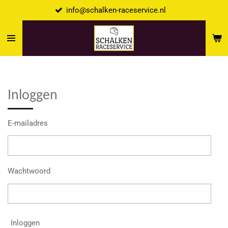
info@schalken-raceservice.nl
Ga
direct
naar
de
hoofdinhoud
Inloggen
E-mailadres
Wachtwoord
Inloggen